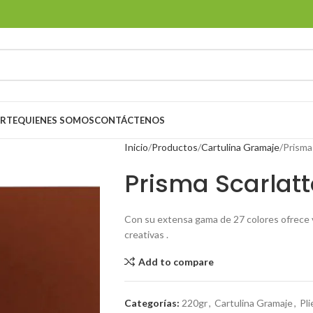
ORTE
QUIENES SOMOS
CONTÁCTENOS
Inicio
Productos
Cartulina Gramaje
Prisma
Prisma Scarlatt
Con su extensa gama de 27 colores ofrece v
creativas .
Add to compare
Categorías:
220gr
,
Cartulina Gramaje
,
Pl