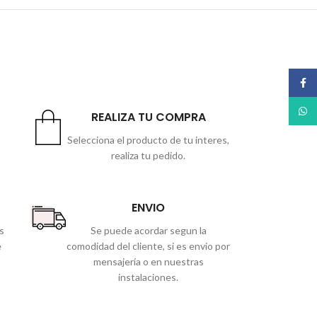
Face
What
REALIZA TU COMPRA
Selecciona el producto de tu interes,
realiza tu pedido.
ENVIO
s
Se puede acordar segun la
e
comodidad del cliente, si es envio por
mensajería o en nuestras
instalaciones.