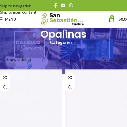
Skip to navigation
Skip to main content
0
MENU
$
0.0
Opalinas
Categories
Inicio
Productos
Opalinas
Mostrando 1–12 de 16 resultados
Show sidebar
Filters