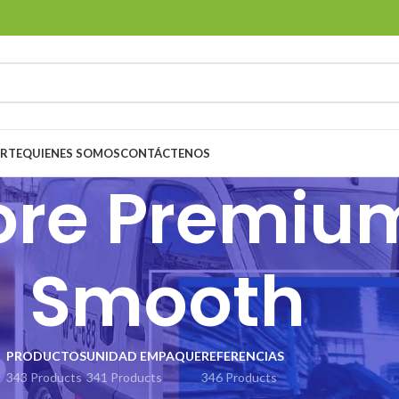
ORTE
QUIENES SOMOS
CONTÁCTENOS
ore Premiu
Smooth
PRODUCTOS
UNIDAD EMPAQUE
REFERENCIAS
343 Products
341 Products
346 Products