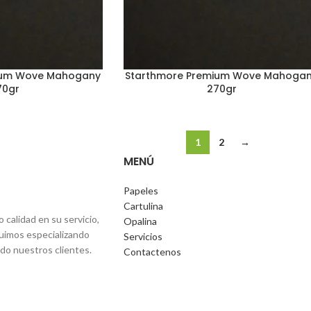
ium Wove Mahogany
Starthmore Premium Wove Mahoga
70gr
270gr
1
2
→
MENÚ
Papeles
Cartulina
alidad en su servicio,
Opalina
fuimos especializando
Servicios
ndo nuestros clientes.
Contactenos