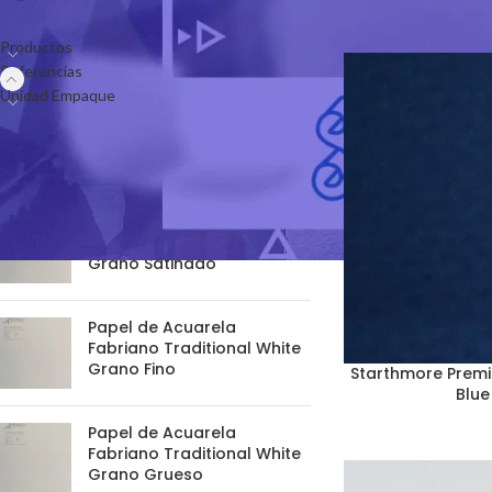
CATEGORIES
Inicio
Referencias
St
Productos
Referencias
Unidad Empaque
PRODUCTS
Papel de Acuarela
Fabriano Traditional White
Grano Satinado
Papel de Acuarela
Fabriano Traditional White
Grano Fino
Starthmore Prem
Blue
Papel de Acuarela
Fabriano Traditional White
Grano Grueso