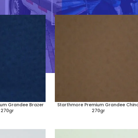
arthmore Premium Super Smooth
Show
9
24
36
ium Grandee Brazer
Starthmore Premium Grandee Chin
 270gr
270gr