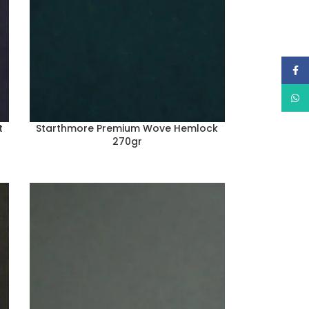
Face
What
t
Starthmore Premium Wove Hemlock
270gr