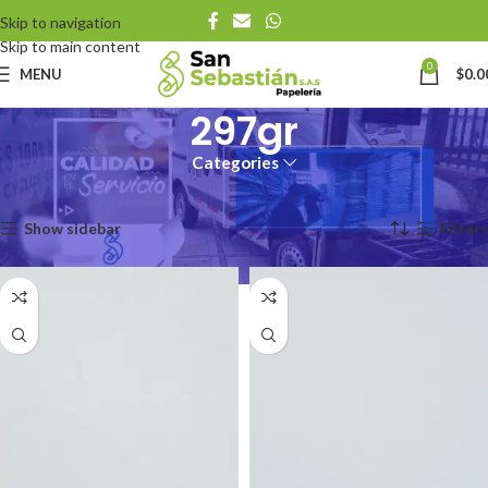
Skip to navigation
Skip to main content
0
MENU
$
0.0
297gr
Categories
Inicio
Productos
Cartulina Gramaje
297gr
Mostrando los 3 resultados
Show sidebar
Filters