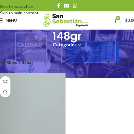
Skip to navigation
Skip to main content
0
MENU
$
0.0
148gr
Categories
Inicio
Productos
Cartulina Gramaje
148gr
Mostrando el único resultado
Show sidebar
Filters