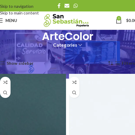
Skip to navigation
Skip to main content
0
MENU
$
0.0
ArteColor
Categories
Inicio
Referencias
ArteColor
Mostrando los 12 resultados
Show sidebar
Filters