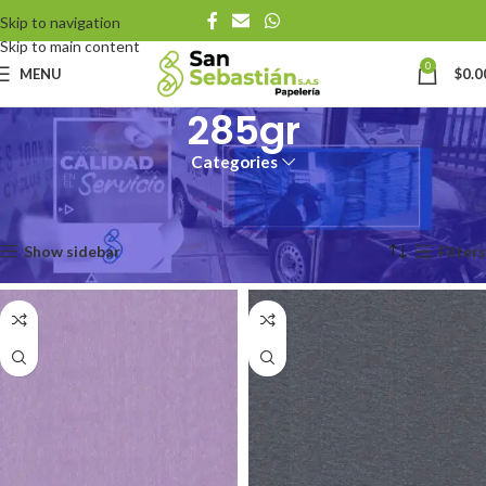
Skip to navigation
Skip to main content
0
MENU
$
0.0
285gr
Categories
Inicio
Productos
Cartulina Gramaje
285gr
Mostrando 1–12 de 18 resultados
Show sidebar
Filters