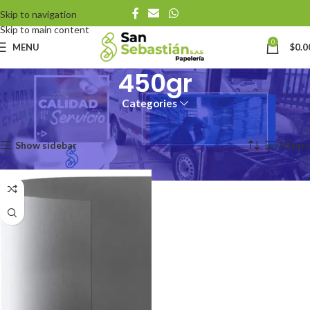
Skip to navigation
Skip to main content
0
MENU
$
0.0
450gr
Categories
Inicio
Productos
Cartulina Gramaje
450gr
Mostrando el único resultado
Show sidebar
Filters