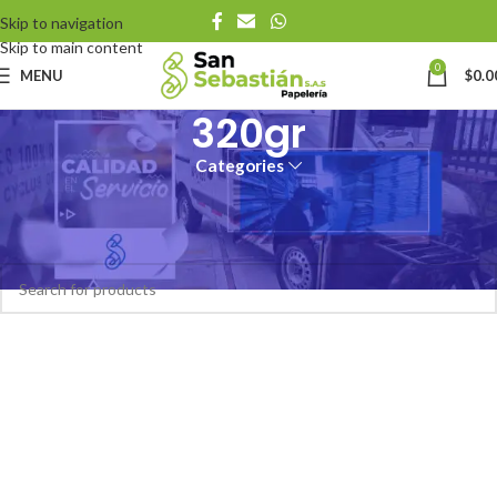
Skip to navigation
Skip to main content
0
MENU
$
0.0
320gr
Categories
Inicio
Productos
Cartulina Gramaje
320gr
No se han encontrado productos que coincidan con tu selección.