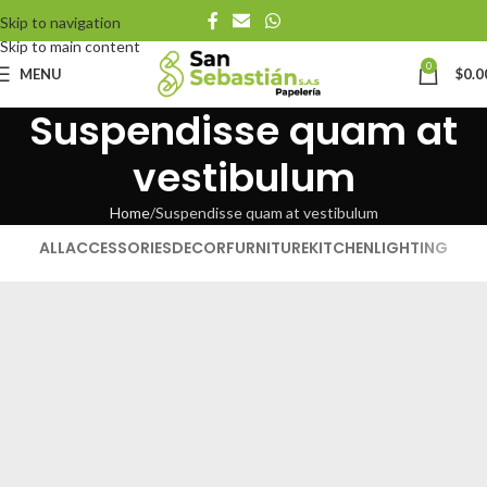
Skip to navigation
Skip to main content
0
MENU
$
0.0
Suspendisse quam at
vestibulum
Home
Suspendisse quam at vestibulum
ALL
ACCESSORIES
DECOR
FURNITURE
KITCHEN
LIGHTING