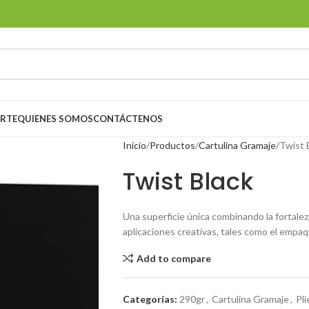
ORTE
QUIENES SOMOS
CONTÁCTENOS
Inicio
Productos
Cartulina Gramaje
Twist 
Twist Black
Una superficie única combinando la fortalez
aplicaciones creativas, tales como el empa
Add to compare
Categorías:
290gr
,
Cartulina Gramaje
,
Pl