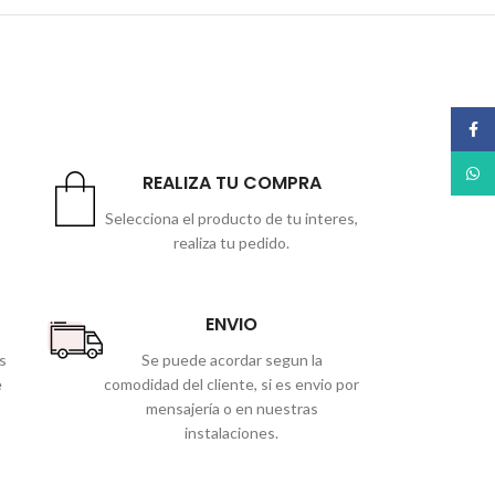
Face
What
REALIZA TU COMPRA
Selecciona el producto de tu interes,
realiza tu pedido.
ENVIO
s
Se puede acordar segun la
e
comodidad del cliente, si es envio por
mensajería o en nuestras
instalaciones.