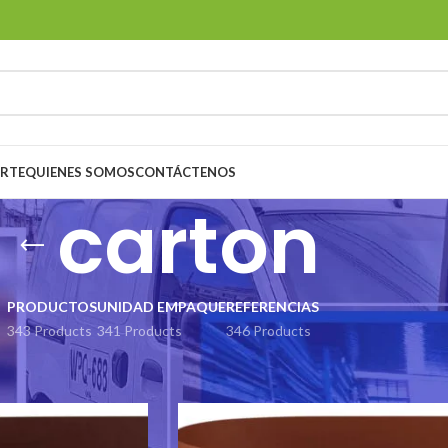
ORTE
QUIENES SOMOS
CONTÁCTENOS
carton
PRODUCTOS
UNIDAD EMPAQUE
REFERENCIAS
343 Products
341 Products
346 Products
uetados “carton”
Show
9
24
36