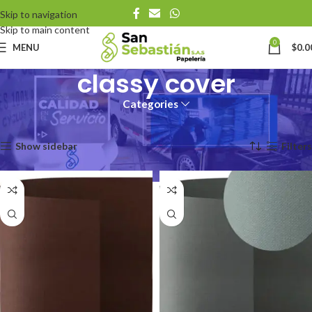
Skip to navigation
Skip to main content
0
MENU
$
0.0
classy cover
Categories
Inicio
Productos etiquetados “classy cover”
Mostrando los 4 resultados
Show sidebar
Filters