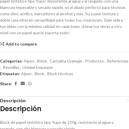
papel sintético tipo Yupo! Resistente al agua y al rasgado, con una
blancura impecable y secado rápido, es el aliado perfecto para técnicas
como óleo, acrílico, marcadores al alcohol y más. Su suave textura y
doble cara ofrecen versatilidad para todas tus creaciones. Dale vida a
tus ideas con la máxima calidad en cada trazo. ¡Eleva tus obras a otro
nivel con un papel que lo soporta todo!
Add to compare
Categorías:
Alpen
,
Block
,
Cartulina Gramaje
,
Productos
,
Referencias
,
Resmillas
,
Unidad Empaque
Etiquetas:
Alpen
,
Block
,
Block técnicas
Share:
Descripción
Descripción
Block de papel sintético tipo Yupo de 210g, resistente al agua y
rasgado, con alta blancura y secado rápido.