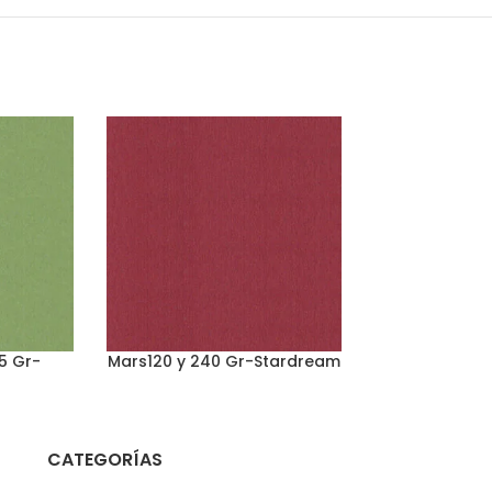
85 Gr-
Mars120 y 240 Gr-Stardream
Modigliani 
Star
CATEGORÍAS