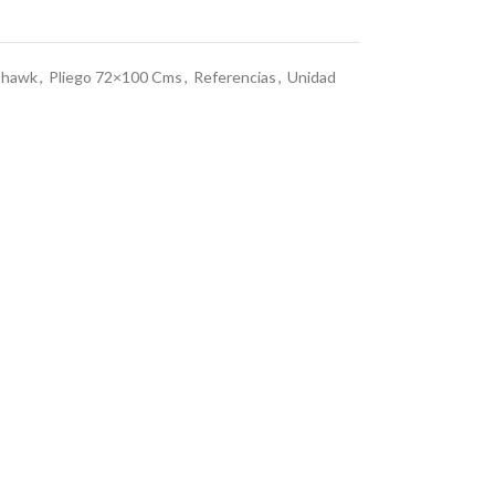
hawk
,
Pliego 72×100 Cms
,
Referencias
,
Unidad