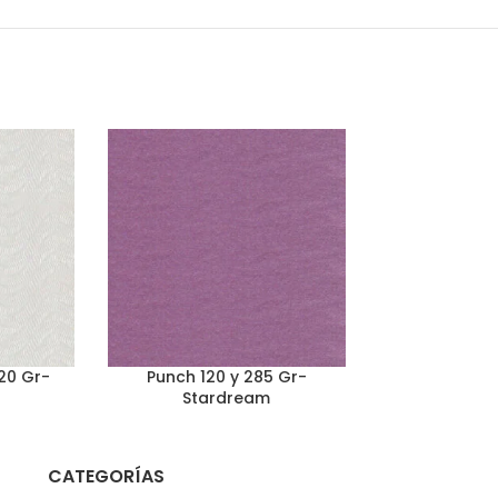
20 Gr-
Punch 120 y 285 Gr-
Rose Quartz 
Stardream
Star
CATEGORÍAS